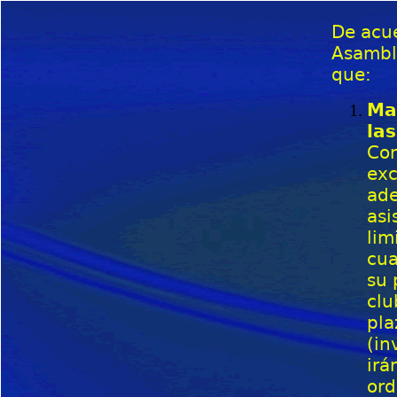
De acue
Asamble
que:
Ma
las
Con
exc
ade
asi
lim
cua
su 
clu
pla
(in
irá
ord