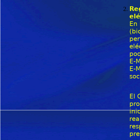
Reg
el
En 
(bi
per
elé
pod
E-M
E-M
soc
El 
pro
ini
rea
res
pre