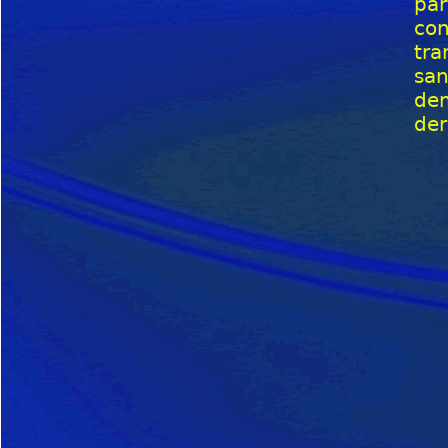
par
con
tra
san
dem
der