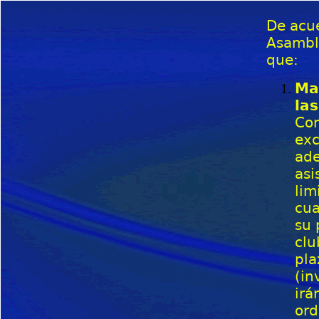
De acue
Asamble
que:
Ma
las
Con
exc
ade
asi
lim
cua
su 
clu
pla
(in
irá
ord