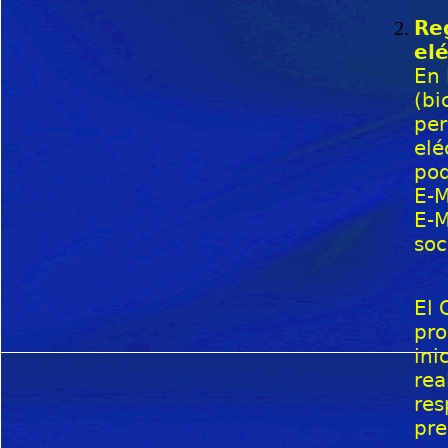
Reg
el
En 
(bi
per
elé
pod
E-M
E-M
soc
El 
pro
ini
rea
res
pre