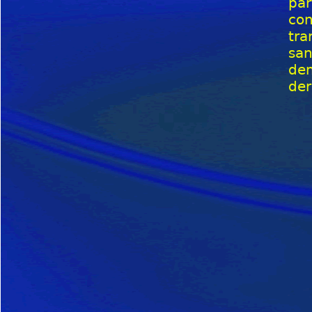
par
con
tra
san
dem
der