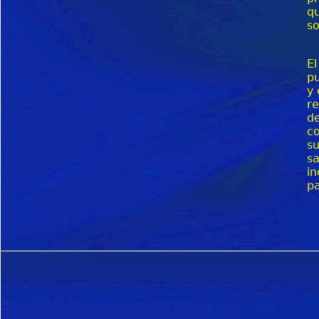
qu
so
El
pu
y 
re
de
co
su
sa
in
pa