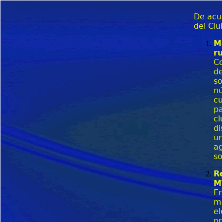
De acu
del Clu
M
r
Co
de
so
nú
cu
pa
c
di
un
ag
so
R
M
En
mo
el
pr