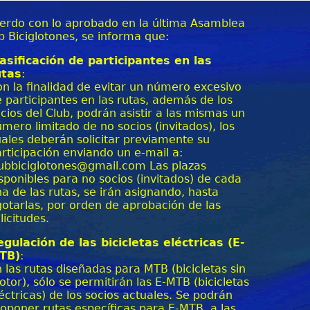
erdo con lo aprobado en la última Asamblea
b Biciglotones, se informa que:
asificación de participantes en las
utas
:
n la finalidad de evitar un número excesivo
 participantes en las rutas, además de los
cios del Club, podrán asistir a las mismas un
mero limitado de no socios (invitados), los
ales deberán solicitar previamente su
rticipación enviando un e-mail a:
lubbiciglotones@gmail.com Las plazas
sponibles para no socios (invitados) de cada
a de las rutas, se irán asignando, hasta
otarlas, por orden de aprobación de las
licitudes.
egulación de las bicicletas eléctricas (E-
TB)
:
 las rutas diseñadas para MTB (bicicletas sin
tor), sólo se permitirán las E-MTB (bicicletas
éctricas) de los socios actuales. Se podrán
oponer rutas específicas para E-MTB, a las