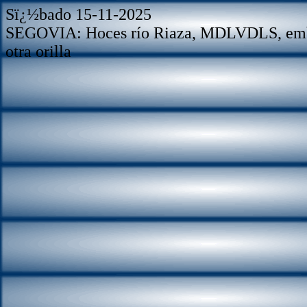
Sï¿½bado 15-11-2025
SEGOVIA: Hoces río Riaza, MDLVDLS, emb. 
otra orilla