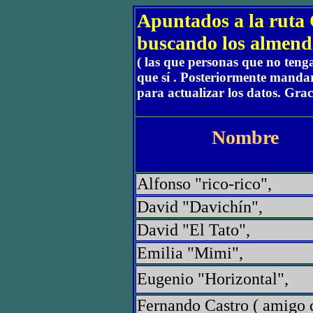
Apuntados a la ruta 
buscando los almendr
( las que personas que no teng
que sí . Posteriormente mand
para actualizar los datos. Grac
Nombre
Alfonso "rico-rico",
David "Davichín",
David "El Tato",
Emilia "Mimi",
Eugenio "Horizontal",
Fernando Castro ( amigo 