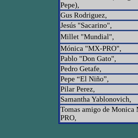
Pepe),
Gus Rodriguez,
Jesús "Sacarino",
Millet "Mundial",
Mónica "MX-PRO",
Pablo "Don Gato",
Pedro Getafe,
Pepe “El Niño”,
Pilar Perez,
Samantha Yablonovich,
Tomas amigo de Monica
PRO,