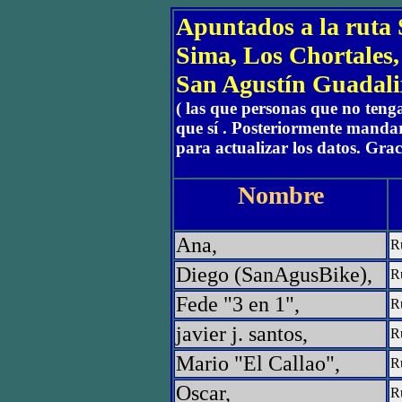
Apuntados a la ruta
Sima, Los Chortales,
San Agustín Guadali
( las que personas que no teng
que sí . Posteriormente mand
para actualizar los datos. Grac
Nombre
Ana,
Ru
Diego (SanAgusBike),
Ru
Fede "3 en 1",
Ru
javier j. santos,
Ru
Mario "El Callao",
Ru
Oscar,
Ru