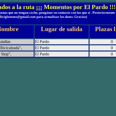
dos a la ruta ¡¡¡ Momentos por El Pardo !!!
rsonas que no tengan coche, pongánse en contacto con las que sí . Posteriorment
Biciglotones@gmail.com para actualizar los datos. Gracias)
Nombre
Lugar de salida
Plazas l
tallas
El Pardo
0
Bicicalzada",
El Pardo
0
 Stop",
El Pardo
0