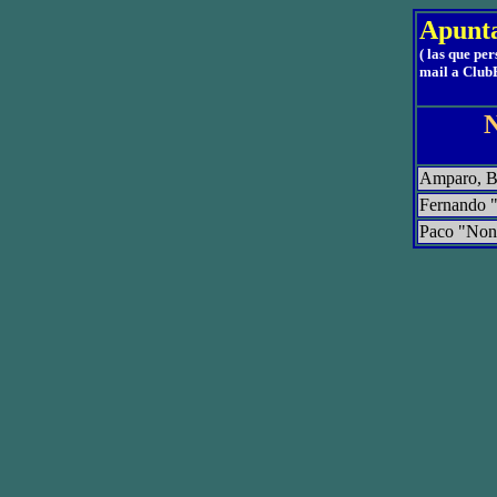
Apunta
( las que pe
mail a Club
Amparo, Ba
Fernando "
Paco "Non