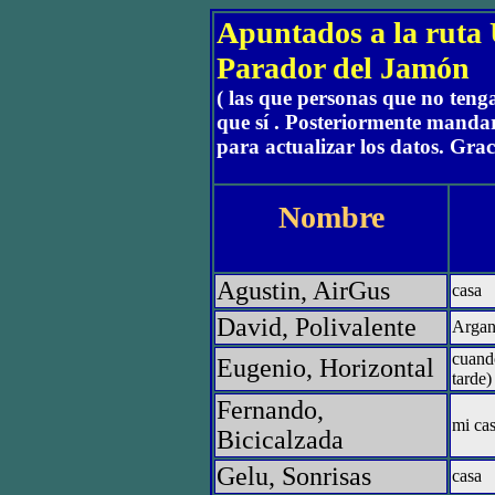
Apuntados a la rut
Parador del Jamón
( las que personas que no teng
que sí . Posteriormente mand
para actualizar los datos. Grac
Nombre
Agustin, AirGus
casa
David, Polivalente
Arga
cuando
Eugenio, Horizontal
tarde)
Fernando,
mi ca
Bicicalzada
Gelu, Sonrisas
casa